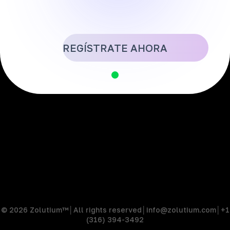
Ver Artículo de
Forbes
y Más
REGÍSTRATE AHORA
Página de Inicio
Testimonios
Agenda un DEMO
Legal Center
Mi Cuenta
Blog
© 2026 Zolutium™│All rights reserved│info@zolutium.com│‪+1
(316) 394-3492