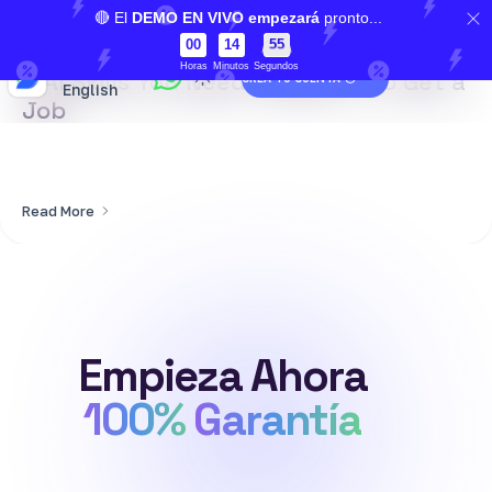
Llámanos 24/7:
+1 (316) 394-3492
🔴 El
DEMO EN VIVO empezará
pronto...
3 años ago
00
14
55
Creative
🇬🇧
Horas
Minutos
Segundos
3 AI Skills You Need toMaster to Get a
CREA TU CUENTA
English
Job
Read More
Empieza
Ahora
100%
Garantía