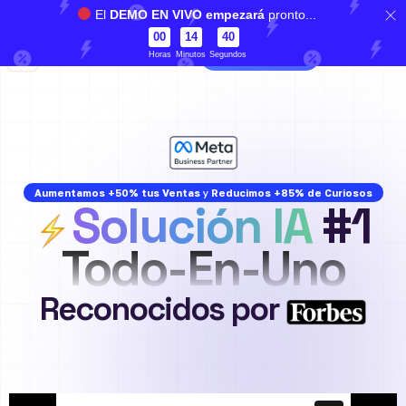
Llámanos 24/7:
+1 (316) 394-3492
El
DEMO EN VIVO empezará
pronto...
00
14
38
Español
CREA TU CUENTA
Horas
Minutos
Segundos
Aumentamos +50% tus Ventas
y
Reducimos +85% de Curiosos
Solución IA
#1
Todo-En-Uno
Reconocidos por