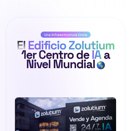
Ver Artículo de
Forbes
y Más
Una Infraestructura Única
El
Edificio Zolutium
1er Centro de
IA
a
Nivel Mundial