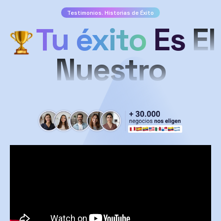
Testimonios. Historias de Éxito
Tu éxito
Es
El
Nuestro