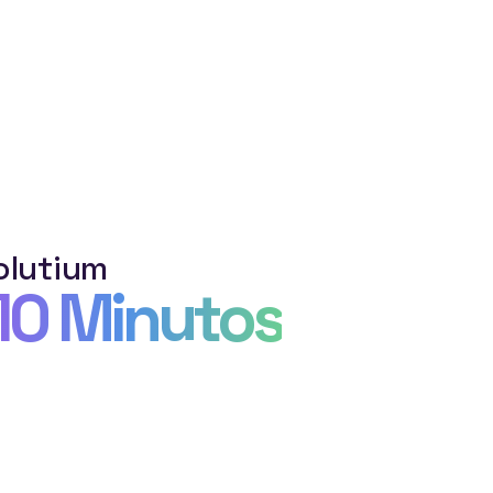
o
l
u
t
i
u
m
10 Minutos