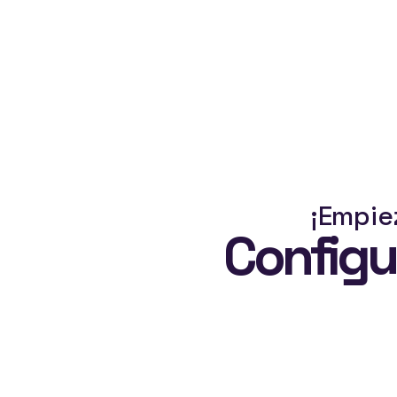
¡
E
m
p
i
e
Configu