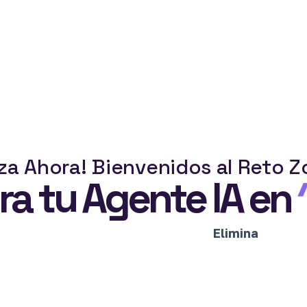
z
a
A
h
o
r
a
!
B
i
e
n
v
e
n
i
d
o
s
a
l
R
e
t
o
Z
ra tu Agente IA en
Elimina